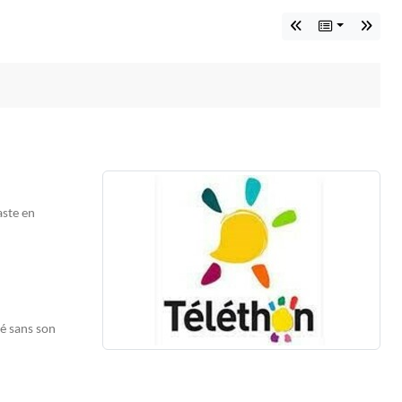
aste en
é sans son