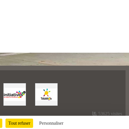
53625
visites
Tout refuser
Personnaliser
Informations légales