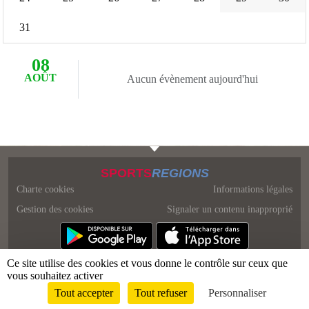
31
08
AOÛT
Aucun évènement aujourd'hui
SPORTS
REGIONS
Charte cookies
Informations légales
Gestion des cookies
Signaler un contenu inapproprié
Ce site utilise des cookies et vous donne le contrôle sur ceux que
vous souhaitez activer
Tout accepter
Tout refuser
Personnaliser
Envie de participer ?
Connexion